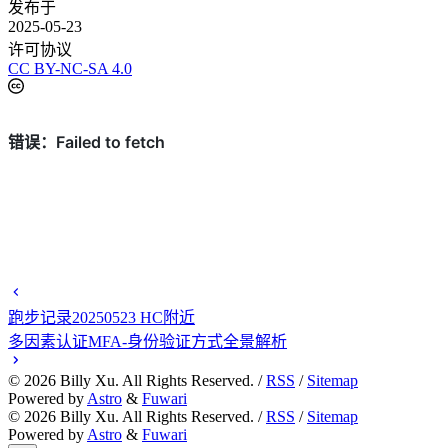
发布于
2025-05-23
许可协议
CC BY-NC-SA 4.0
跑步记录20250523 HC附近
多因素认证MFA-身份验证方式全景解析
©
2026
Billy Xu. All Rights Reserved. /
RSS
/
Sitemap
Powered by
Astro
&
Fuwari
©
2026
Billy Xu. All Rights Reserved. /
RSS
/
Sitemap
Powered by
Astro
&
Fuwari