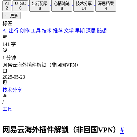
AI
UTSC
出行记录
心情随笔
技术分享
深思档案
2
6
8
8
14
4
更多
标签
AI
出行
创作
工具
技术
推荐
文学
早期
深思
随想
141 字
1 分钟
网易云海外插件解锁（非回国VPN）
2025-05-23
技术分享
/
工具
网易云海外插件解锁（非回国VPN）
#