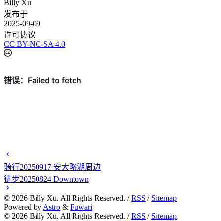
Billy Xu
发布于
2025-09-09
许可协议
CC BY-NC-SA 4.0
骑行20250917 安大略湖周边
徒步20250824 Downtown
©
2026
Billy Xu. All Rights Reserved. /
RSS
/
Sitemap
Powered by
Astro
&
Fuwari
©
2026
Billy Xu. All Rights Reserved. /
RSS
/
Sitemap