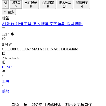
AI
UTSC
出行记录
心情随笔
技术分享
深思档案
2
6
8
8
14
4
更多
标签
AI
出行
创作
工具
技术
推荐
文学
早期
深思
随想
1214 字
6 分钟
CSCA08 CSCA67 MATA31 LINA01 DDL&Info
2025-09-09
UTSC
/
工具
/
随想
导读： 第一部分是时间线版本，列出来了每周任