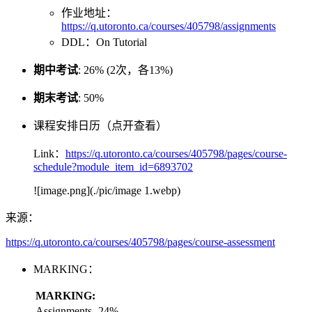
作业地址：
https://q.utoronto.ca/courses/405798/assignments
DDL：On Tutorial
期中考试
: 26% (2次，各13%)
期末考试
: 50%
课程安排日历（点开查看）
Link：
https://q.utoronto.ca/courses/405798/pages/course-
schedule?module_item_id=6893702
![image.png](./pic/image 1.webp)
来源：
https://q.utoronto.ca/courses/405798/pages/course-assessment
MARKING：
MARKING:
Assignments
24%