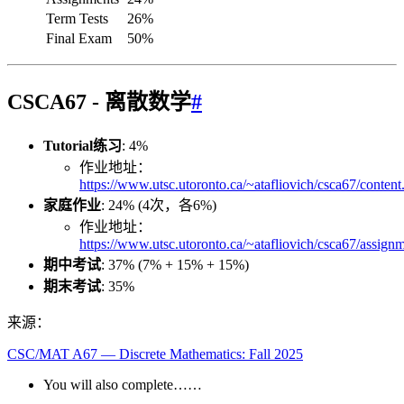
Term Tests
26%
Final Exam
50%
CSCA67 - 离散数学
#
Tutorial练习
: 4%
作业地址：
https://www.utsc.utoronto.ca/~atafliovich/csca67/content
家庭作业
: 24% (4次，各6%)
作业地址：
https://www.utsc.utoronto.ca/~atafliovich/csca67/assign
期中考试
: 37% (7% + 15% + 15%)
期末考试
: 35%
来源：
CSC/MAT A67 — Discrete Mathematics: Fall 2025
You will also complete……