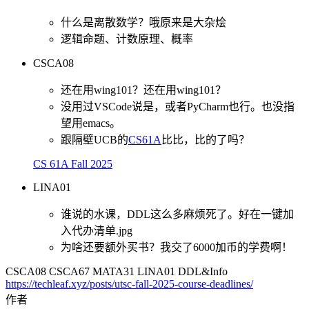
什么是离散数学？哦原来是大杂烩
逻辑命题、计数原理、概率
CSCA08
还在用wing101？还在用wing101？
没用过VSCode说是，或者PyCharm也行。也没指
望用emacs。
跟隔壁UCB的
CS61A
比比，比的了吗？
CS 61A Fall 2025
LINA01
谁说的水课，DDL这么多麻烦死了。好在一键加
入代办清单.jpg
为啥还要额外买书？我交了6000加币的学费啊！
CSCA08 CSCA67 MATA31 LINA01 DDL&Info
https://techleaf.xyz/posts/utsc-fall-2025-course-deadlines/
作者