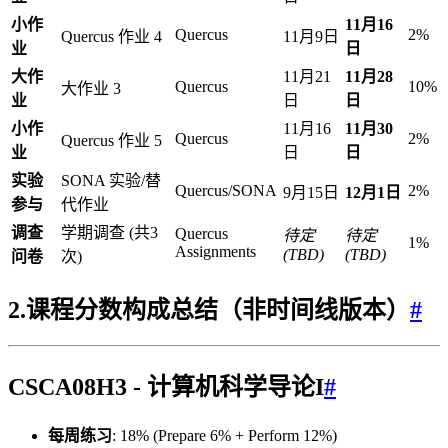
小作
11月16
Quercus
2%
Quercus 作业 4
11月9日
业
日
大作
11月21
11月28
Quercus
10%
大作业 3
业
日
日
小作
11月16
11月30
Quercus
2%
Quercus 作业 5
业
日
日
实验
SONA 实验/替
Quercus/SONA
2%
9月15日
12月1日
参与
代作业
调查
学期调查 (共3
Quercus
待定
待定
1%
Assignments
(TBD)
(TBD)
问卷
次)
2.课程分数构成总结（非时间线版本）
#
CSCA08H3 - 计算机科学导论I
#
每周练习
: 18% (Prepare 6% + Perform 12%)