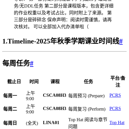
务/无DDL任务 第二部分是课程版本，包含更详细
的作业权重以及考试占比，同时附上了来源。 第
三部分是碎碎念 保命声明：阅读时需谨慎，请再
次核对。 可以全部加入代办清单啦（
1.Timeline-2025年秋季学期课业时间线
#
每周任务
#
平台/备
截止日
时间
课程
任务
注
上午
CSCA08H3
PCRS
每周一
每周预习 (Prepare)
9:00
上午
CSCA08H3
PCRS
每周二
每周复习 (Perform)
9:00
Top Hat 阅读与章节
LINA01
Top Hat
每周日
(全天)
问题