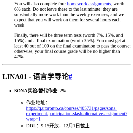
You will also complete four
homework assignments
, worth
6% each. Do not leave these to the last minute: they are
substantially more work than the weekly exercises, and we
expect that you will work on them for several hours each
week.
Finally, there will be three term tests (worth 7%, 15%, and
15%) and a final examination (worth 35%). You must get at
least 40 out of 100 on the final examination to pass the course;
otherwise, your final course grade will be no higher than
47%.
LINA01 - 语言学导论
#
SONA实验/替代作业
: 2%
作业地址：
https://q.utoronto.ca/courses/405731/pages/sona-
experiment-participation-slash-alternative-assignment?
wrap=1
DDL：9.15开放，12月1日截止