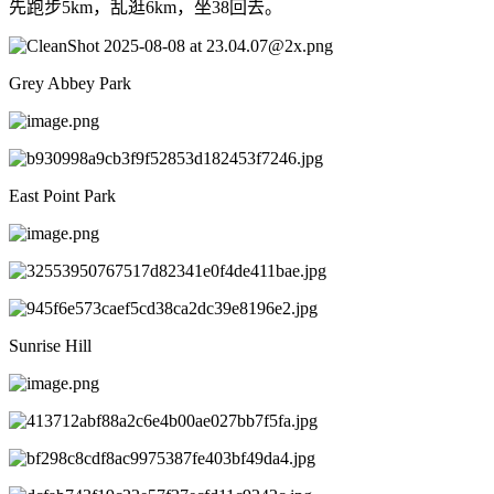
先跑步5km，乱逛6km，坐38回去。
Grey Abbey Park
East Point Park
Sunrise Hill