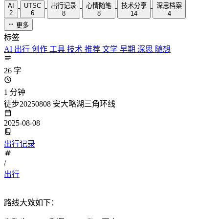
AI
UTSC
出行记录
心情随笔
技术分享
深思档案
2
6
8
8
14
4
更多
标签
AI
出行
创作
工具
技术
推荐
文学
早期
深思
随想
26 字
1 分钟
徒步20250808 安大略湖三角环线
2025-08-08
出行记录
/
出行
路线大致如下：