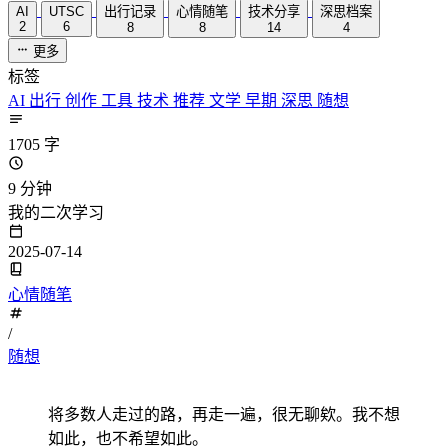
AI
UTSC
出行记录
心情随笔
技术分享
深思档案
2
6
8
8
14
4
更多
标签
AI
出行
创作
工具
技术
推荐
文学
早期
深思
随想
1705 字
9 分钟
我的二次学习
2025-07-14
心情随笔
/
随想
将多数人走过的路，再走一遍，很无聊欸。我不想
如此，也不希望如此。