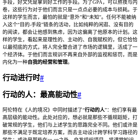
手段，好文凭是拿到好工作的手段。为了GPA，可以熬夜与内
卷，这些行为对于他们而言只是一点点必要的成本与损耗。于
这样的学生而言，最怕的就是“意外”和“未知”。任何不能被纳
入这个“目的-手段”链条的活动，比如纯粹的闲逛、没有目的
的阅读，都会让他感到焦虑，因为这偏离了他原本的计划。这
样的学生，看起来是理性的、主动的、自我赋权的，但它恰恰
以最彻底的方式，将人完全整合进了市场的逻辑里，活成了一
个经济体。于他们而言规训不再来自外部的监视和惩罚，而是
内化为一种
自我的经营和管理
。
行动进行时
#
行动的人：最高能动性
#
阿伦特在《人的境况》中同时描述了“
行动的人
”：他们享有最
高层级的能动性。此处对应的，想必就是那些不循规蹈矩，打
破常规的学生，他们与上述学生的思路完全不同。他们或许是
那些不满足于既定培养方案，而去主动设计跨学科学习路径的
学生；或许是那些在co-op之外，自发组织项目，将课堂知识