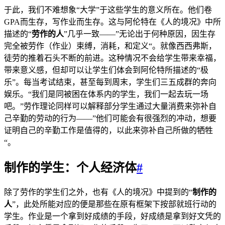
于此，我们不难想象“大学”于这些学生的意义所在。他们卷
GPA而生存，写作业而生存。这与阿伦特在《人的境况》中所
描述的“
劳作的人
”几乎一致——”无论出于何种原因，因生存
完全被劳作（作业）束缚，消耗，和定义“。就像西西弗斯，
徒劳的推着石头不断的前进。这种情况不会给学生带来幸福，
带来意义感，但却可以让学生们体会到阿伦特所描述的“极
乐”。每当考试结束，甚至每到周末，学生们三五成群的奔向
娱乐。“我们是同被困在体系内的学生，我们一起去玩一场
吧。”劳作理论同样可以解释部分学生通过大量消费来弥补自
己辛勤的劳动的行为——”他们可能会有很强烈的冲动，想要
证明自己的辛勤工作是值得的，以此来弥补自己所做的牺牲
“。
制作的学生：个人经济体
#
除了劳作的学生们之外，也有《人的境况》中提到的“
制作的
人
”，此处所能对应的便是那些在原有框架下按部就班行动的
学生。作业是一个拿到好成绩的手段，好成绩是拿到好文凭的