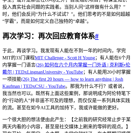
投入真实社会问题的实践者。当别人问“这样做有什么用？”
时，他们会反问“为什么不试试？”。他们思考的不是如何超越
“学霸”，而是如何定义自己独特的“卓越”。
再次学习：再次回应教育体系
#
于此，再谈学习。我发现有人能在不到一年的时间内，学完
MIT的33门课程
MIT Challenge - Scott H Young
；有人能在6个月
内掌握一门语言
(26) 如何在六个月内掌握一门外语 | 克利斯•伦
戴尔 | TEDxLingnanUniversity - YouTube
；有人能用20小时掌握
一项技能
(26) The first 20 hours — how to learn anything | Josh
Kaufman | TEDxCSU - YouTube
。那我为什么不行？或者说，
我当然也可以。既然有上面这些案例，那说明成为阿伦特笔下
的“行动的人”并非遥不可及的理想，而仅仅是一系列具体实践
的流。甚至在如今AI工具的加持下，我或许能做的更好。
一个很大胆的想法便由此产生：【之前我的研究经常止步于某
两天内看的小内容，甚至是社交媒体上刷来的零碎的观点。】