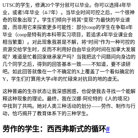
UTSC的学生，修满20个学分就可以毕业。你可以选择4年毕
业，或者5年毕业（4-7年）。当毕业时间可控之后，一个很神
奇的现象出现了。学生们倾向于将其“变现”为最快的毕业速
度，而非用它来探索更多可能性：部分coop的学生在争取4年
毕业（coop是特有的本科带实习项目，若追求4年毕业课业会
相当繁重）。对此现象我甚是不解，将“时间”作为一种可控的
资源交给学生时，反而不利用好自由毕业的时间在加拿大发展
呢？难道是忙着回家继承家产吗？当我把这个问题问向身边的
几个同学之后，得到的回答基本一致——不知道，要不读研
吧。如此回答就像在一个不确定的X上覆盖了一个看似确定的
Y，学生们打算用大学4年的忙碌来对抗目的地的虚无。
这种普遍的生存状态让我深感困惑，也促使我去寻找一个能解
释这种现象的理论。最终，我在汉娜·阿伦特的《人的境况》
中找到了共鸣。她对人类三种活动的划分——劳作、制作与行
动，恰巧揭开了教育体系下的三种学生。
劳作的学生：西西弗斯式的循环
#