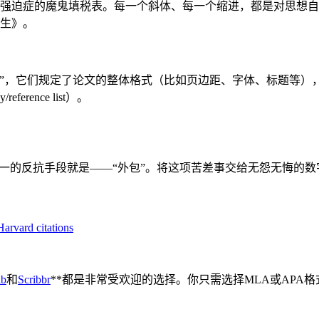
强迫症的魔鬼填税表。每一个斜体、每一个缩进，都是对思想自
生》。
”，它们规定了论文的整体格式（比如页边距、字体、标题等）
ference list）。
唯一的反抗手段就是——“外包”。将这项苦差事交给无怨无悔的数
arvard citations
ib
和
Scribbr
**都是非常受欢迎的选择。你只需选择MLA或APA