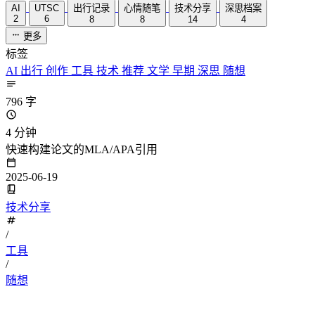
AI
UTSC
出行记录
心情随笔
技术分享
深思档案
2
6
8
8
14
4
更多
标签
AI
出行
创作
工具
技术
推荐
文学
早期
深思
随想
796 字
4 分钟
快速构建论文的MLA/APA引用
2025-06-19
技术分享
/
工具
/
随想