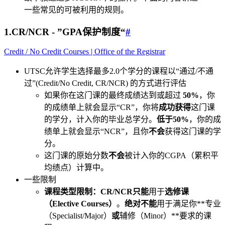
一些常见的可被利用的规则。
1.CR/NCR - ”GPA保护制度“
#
Credit / No Credit Courses | Office of the Registrar
UTSC允许学生选择最多2.0个学分的课程以“通过/不通
过”(Credit/No Credit, CR/NCR) 的方式进行评估
如果你在这门课的最终成绩达到或超过
50%
，你
的成绩单上就会显示“CR”，你将
成功获得
这门课
的学分，计入你的毕业总学分。
低于50%
，你的成
绩单上就会显示“NCR”，且你
不会
获得这门课的学
分。
这门课的原始分数
不会
被计入你的CGPA（累积平
均绩点）计算中。
一些限制
课程类型限制：
CR/NCR
只能
用于
选修课
（Elective Courses）
。
绝对不能
用于满足你**专业
（Specialist/Major）
或
辅修（Minor）**要求的课