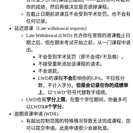
你的成绩，然后再做决定是否退掉课程。
在截止日期前退课且不会受到学术处罚。也不会有
任何记录。
延迟退课（Late withdrawal requests）
Late Withdrawal (LWD) 允许你在常规的退课截止日
期之后、但在期末考试开始之前，从一门课程中退
出。
不会受到学术惩罚（即不会得F不及格）。
不接受重新添加该课程的请求。
不会退款。
LWD的课程
不会
影响你的GPA。不拉低分
数，不计入学分。
但是会记录在你的成绩单
上
，以“LWD”符号代替数字成绩。
LWD也有
学分上限
。在整个学位期间，你最多可
以LWD
3.0个学分
。
逾期退课申请 (WDR)
有超出控制范围的特殊情况导致无法完成课程，您
可以提交申请。此类申请很少会被批准。