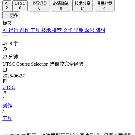
AI
UTSC
出行记录
心情随笔
技术分享
深思档案
2
6
8
8
14
4
更多
标签
AI
出行
创作
工具
技术
推荐
文学
早期
深思
随想
4528 字
23 分钟
UTSC Course Selection 选课较完全经验
2025-06-27
UTSC
/
创作
/
工具